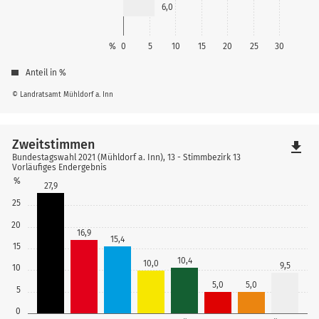
6,0
%
0
5
10
15
20
25
30
Anteil in %
© Landratsamt Mühldorf a. Inn
Zweitstimmen
file_download
Bundestagswahl 2021 (Mühldorf a. Inn), 13 - Stimmbezirk 13
Vorläufiges Endergebnis
%
27,9
25
20
16,9
15,4
15
10,4
10,0
9,5
10
5,0
5,0
5
0