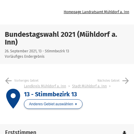
Homepage Landratsamt Mühldorf a. Inn
Bundestagswahl 2021 (Mühldorf a.
Inn)
26. September 2021, 13 - Stimmbezirk 13
Vorläufiges Endergebnis
arrow_back
arrow_forward
Vorheriges Gebiet
Nächstes Gebiet
Landkreis Mühldorf a. Inn
Stadt Mühldorf a. Inn
place
13 - Stimmbezirk 13
Anderes Gebiet auswählen
Erststimmen
file_download