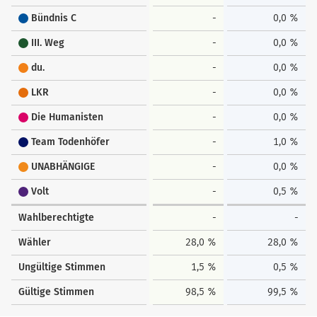
Bündnis C
-
0,0 %
III. Weg
-
0,0 %
du.
-
0,0 %
LKR
-
0,0 %
Die Humanisten
-
0,0 %
Team Todenhöfer
-
1,0 %
UNABHÄNGIGE
-
0,0 %
Volt
-
0,5 %
Wahlberechtigte
-
-
Wähler
28,0 %
28,0 %
Ungültige Stimmen
1,5 %
0,5 %
Gültige Stimmen
98,5 %
99,5 %