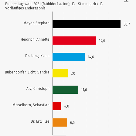
Bundestagswahl 2021 (Mühldorf a. Inn), 13 - Stimmbezirk 13
Vorläufiges Endergebnis
Mayer, Stephan
30,7
Heidrich, Annette
19,6
Dr. Lang, Klaus
14,6
Bubendorfer-Licht, Sandra
7,0
Arz, Christoph
11,6
Misselhorn, Sebastian
4,0
Dr. Ertl, Ilse
6,5