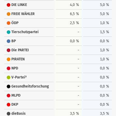
DIE LINKE
4,0 %
5,0 %
FREIE WÄHLER
6,5 %
5,0 %
ÖDP
2,5 %
1,0 %
Tierschutzpartei
-
1,5 %
BP
0,0 %
0,0 %
Die PARTEI
-
1,0 %
PIRATEN
-
1,0 %
NPD
-
0,0 %
V-Partei³
-
0,0 %
Gesundheitsforschung
-
0,0 %
MLPD
-
0,0 %
DKP
-
0,0 %
dieBasis
3,5 %
3,5 %