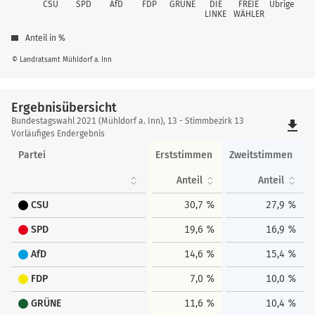
CSU
SPD
AfD
FDP
GRÜNE
DIE
FREIE
Übrige
LINKE
WÄHLER
Anteil in %
© Landratsamt Mühldorf a. Inn
Ergebnisübersicht
Ergebnisübersicht
Bundestagswahl 2021 (Mühldorf a. Inn), 13 - Stimmbezirk 13
file_download
Vorläufiges Endergebnis
Partei
Erststimmen
Zweitstimmen
Anteil
Anteil
CSU
30,7 %
27,9 %
SPD
19,6 %
16,9 %
AfD
14,6 %
15,4 %
FDP
7,0 %
10,0 %
GRÜNE
11,6 %
10,4 %