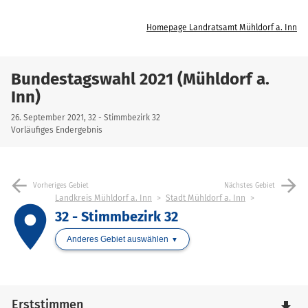
Homepage Landratsamt Mühldorf a. Inn
Bundestagswahl 2021 (Mühldorf a.
Inn)
26. September 2021, 32 - Stimmbezirk 32
Vorläufiges Endergebnis
arrow_back
arrow_forward
Vorheriges Gebiet
Nächstes Gebiet
Landkreis Mühldorf a. Inn
Stadt Mühldorf a. Inn
place
32 - Stimmbezirk 32
Anderes Gebiet auswählen
Erststimmen
file_download