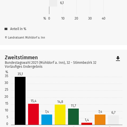
6,1
%
0
10
20
30
40
Anteil in %
© Landratsamt Mühldorf a. Inn
Zweitstimmen
file_download
Bundestagswahl 2021 (Mühldorf a. Inn), 32 - Stimmbezirk 32
Vorläufiges Endergebnis
%
35,1
35
30
25
20
15,4
14,8
15
11,7
10
7,4
7,4
6,7
5
1,4
0