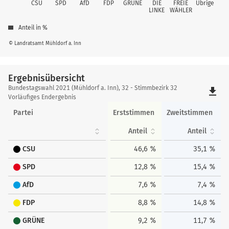
CSU
SPD
AfD
FDP
GRÜNE
DIE
FREIE
Übrige
LINKE
WÄHLER
Anteil in %
© Landratsamt Mühldorf a. Inn
Ergebnisübersicht
Ergebnisübersicht
Bundestagswahl 2021 (Mühldorf a. Inn), 32 - Stimmbezirk 32
file_download
Vorläufiges Endergebnis
Partei
Erststimmen
Zweitstimmen
Anteil
Anteil
CSU
46,6 %
35,1 %
SPD
12,8 %
15,4 %
AfD
7,6 %
7,4 %
FDP
8,8 %
14,8 %
GRÜNE
9,2 %
11,7 %