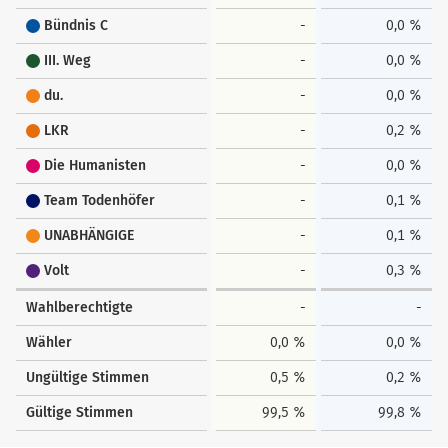
Bündnis C
-
0,0 %
III. Weg
-
0,0 %
du.
-
0,0 %
LKR
-
0,2 %
Die Humanisten
-
0,0 %
Team Todenhöfer
-
0,1 %
UNABHÄNGIGE
-
0,1 %
Volt
-
0,3 %
Wahlberechtigte
-
-
Wähler
0,0 %
0,0 %
Ungültige Stimmen
0,5 %
0,2 %
Gültige Stimmen
99,5 %
99,8 %