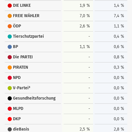
DIE LINKE
1,9 %
1,4 %
FREIE WÄHLER
7,0 %
7,4 %
ÖDP
2,6 %
1,1 %
Tierschutzpartei
-
0,4 %
BP
1,1 %
0,6 %
Die PARTEI
-
0,8 %
PIRATEN
-
0,3 %
NPD
-
0,0 %
V-Partei³
-
0,0 %
Gesundheitsforschung
-
0,0 %
MLPD
-
0,0 %
DKP
-
0,0 %
dieBasis
2,5 %
2,8 %