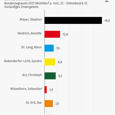
Bundestagswahl 2021 (Mühldorf a. Inn), 32 - Stimmbezirk 32
Vorläufiges Endergebnis
Mayer, Stephan
46,6
Heidrich, Annette
12,8
Dr. Lang, Klaus
7,6
Bubendorfer-Licht, Sandra
8,8
Arz, Christoph
9,2
Misselhorn, Sebastian
1,9
Dr. Ertl, Ilse
7,0